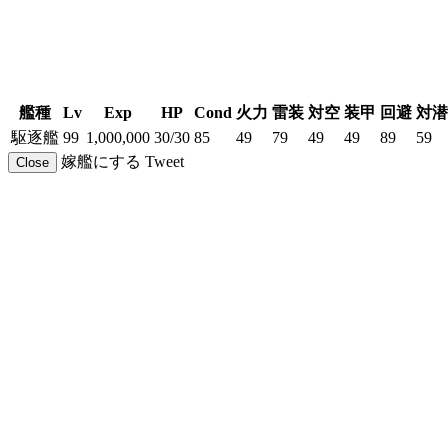
艦種
Lv
Exp
HP
Cond
火力
雷装
対空
装甲
回避
対潜
駆逐艦
99
1,000,000
30/30
85
49
79
49
49
89
59
嫁艦にする
Tweet
Close