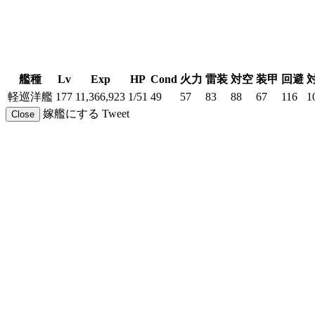
艦種
Lv
Exp
HP
Cond
火力
雷装
対空
装甲
回避
軽巡洋艦
177
11,366,923
1/51
49
57
83
88
67
116
1
嫁艦にする
Tweet
Close