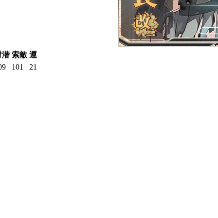
対潜
索敵
運
09
101
21