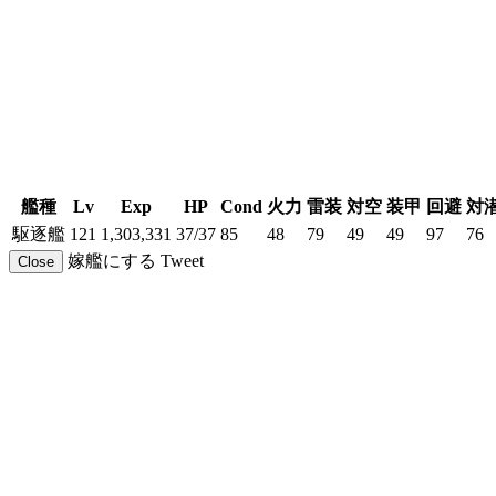
艦種
Lv
Exp
HP
Cond
火力
雷装
対空
装甲
回避
対
駆逐艦
121
1,303,331
37/37
85
48
79
49
49
97
76
嫁艦にする
Tweet
Close