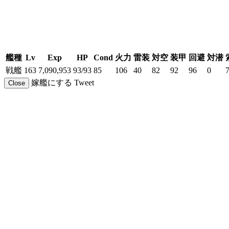
艦種
Lv
Exp
HP
Cond
火力
雷装
対空
装甲
回避
対潜
戦艦
163
7,090,953
93/93
85
106
40
82
92
96
0
嫁艦にする
Tweet
Close