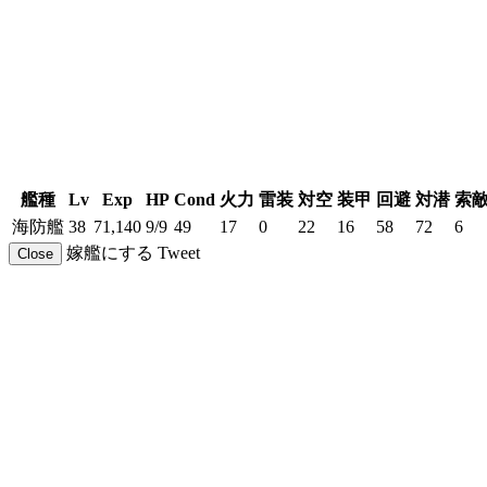
艦種
Lv
Exp
HP
Cond
火力
雷装
対空
装甲
回避
対潜
索
海防艦
38
71,140
9/9
49
17
0
22
16
58
72
6
嫁艦にする
Tweet
Close