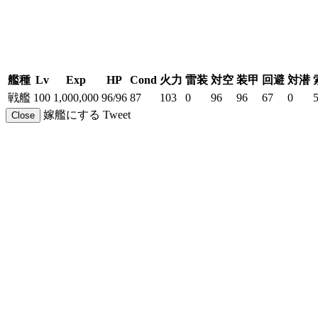
艦種
Lv
Exp
HP
Cond
火力
雷装
対空
装甲
回避
対潜
戦艦
100
1,000,000
96/96
87
103
0
96
96
67
0
嫁艦にする
Tweet
Close