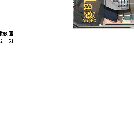
索敵
運
52
51