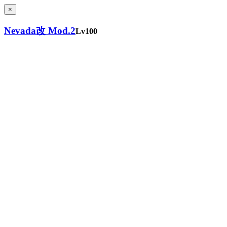
×
Nevada改 Mod.2
Lv100