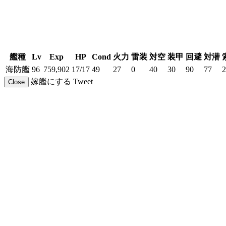
艦種
Lv
Exp
HP
Cond
火力
雷装
対空
装甲
回避
対潜
海防艦
96
759,902
17/17
49
27
0
40
30
90
77
2
嫁艦にする
Tweet
Close