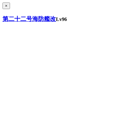
×
第二十二号海防艦改
Lv96