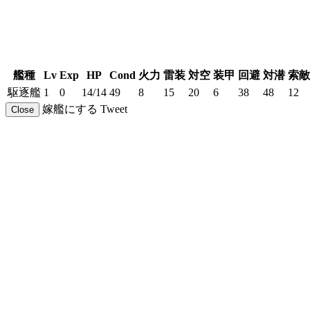
艦種
Lv
Exp
HP
Cond
火力
雷装
対空
装甲
回避
対潜
索敵
駆逐艦
1
0
14/14
49
8
15
20
6
38
48
12
嫁艦にする
Tweet
Close