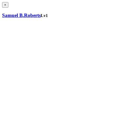
×
Samuel B.Roberts
Lv1