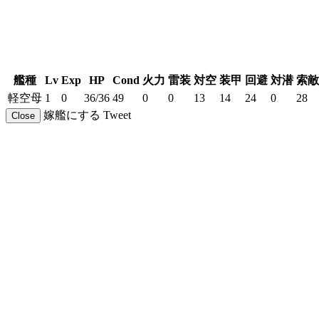
艦種
Lv
Exp
HP
Cond
火力
雷装
対空
装甲
回避
対潜
索敵
軽空母
1
0
36/36
49
0
0
13
14
24
0
28
嫁艦にする
Tweet
Close