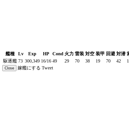
艦種
Lv
Exp
HP
Cond
火力
雷装
対空
装甲
回避
対潜
駆逐艦
73
300,349
16/16
49
29
70
38
19
70
42
1
嫁艦にする
Tweet
Close