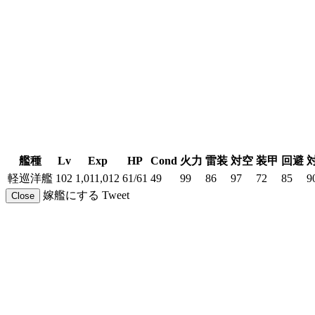
艦種
Lv
Exp
HP
Cond
火力
雷装
対空
装甲
回避
軽巡洋艦
102
1,011,012
61/61
49
99
86
97
72
85
9
嫁艦にする
Tweet
Close