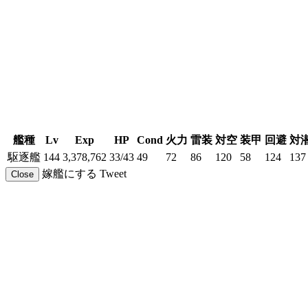
艦種
Lv
Exp
HP
Cond
火力
雷装
対空
装甲
回避
対
駆逐艦
144
3,378,762
33/43
49
72
86
120
58
124
137
嫁艦にする
Tweet
Close