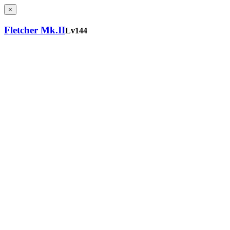
×
Fletcher Mk.II
Lv144