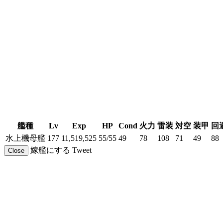
艦種
Lv
Exp
HP
Cond
火力
雷装
対空
装甲
回
水上機母艦
177
11,519,525
55/55
49
78
108
71
49
88
嫁艦にする
Tweet
Close