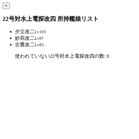
×
22号対水上電探改四 所持艦娘リスト
夕立改二
Lv105
妙高改二
Lv97
古鷹改二
Lv85
使われていない22号対水上電探改四の数: 0