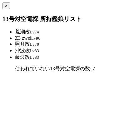
×
13号対空電探 所持艦娘リスト
荒潮改
Lv74
Z3 zwei
Lv96
照月改
Lv78
沖波改
Lv83
藤波改
Lv83
使われていない13号対空電探の数: 7