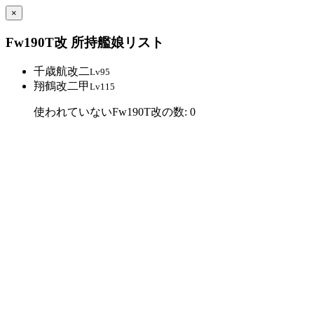
×
Fw190T改 所持艦娘リスト
千歳航改二
Lv95
翔鶴改二甲
Lv115
使われていないFw190T改の数: 0