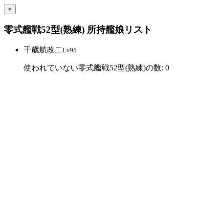
×
零式艦戦52型(熟練) 所持艦娘リスト
千歳航改二
Lv95
使われていない零式艦戦52型(熟練)の数: 0