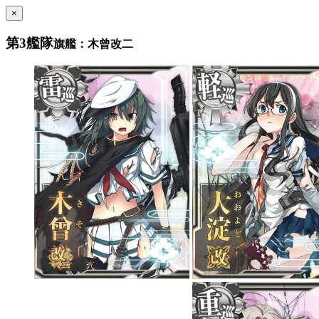
×
第3艦隊
旗艦：木曾改二