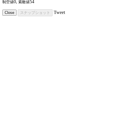
0,
54
制空値
索敵値
Tweet
Close
スナップショット