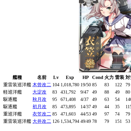
艦種
名前
Lv
Exp
HP
Cond
火力
雷装
対
重雷装巡洋艦
木曾改二
104
1,018,780
19/50
85
83
122
79
軽巡洋艦
大淀改
83
431,792
9/47
49
88
49
80
駆逐艦
秋月改
95
671,408
4/37
49
63
54
14
駆逐艦
初月改
85
473,895
14/37
49
44
35
11
重巡洋艦
衣笠改二
85
471,603
44/53
49
97
74
79
重雷装巡洋艦
大井改二
126
1,534,794
49/49
78
79
151
53