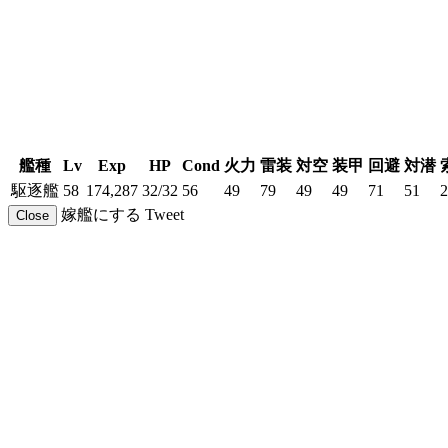
艦種
Lv
Exp
HP
Cond
火力
雷装
対空
装甲
回避
対潜
駆逐艦
58
174,287
32/32
56
49
79
49
49
71
51
2
嫁艦にする
Tweet
Close