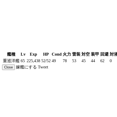
艦種
Lv
Exp
HP
Cond
火力
雷装
対空
装甲
回避
対
重巡洋艦
65
225,438
52/52
49
78
53
45
44
62
0
嫁艦にする
Tweet
Close