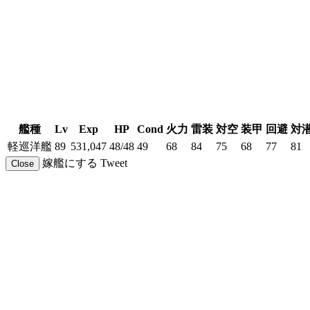
艦種
Lv
Exp
HP
Cond
火力
雷装
対空
装甲
回避
対
軽巡洋艦
89
531,047
48/48
49
68
84
75
68
77
81
嫁艦にする
Tweet
Close