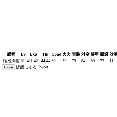
艦種
Lv
Exp
HP
Cond
火力
雷装
対空
装甲
回避
対
軽巡洋艦
81
411,421
44/44
60
59
79
84
69
72
111
嫁艦にする
Tweet
Close