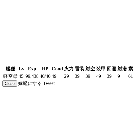
艦種
Lv
Exp
HP
Cond
火力
雷装
対空
装甲
回避
対潜
索
軽空母
45
99,438
40/40
49
29
39
39
49
39
9
61
嫁艦にする
Tweet
Close