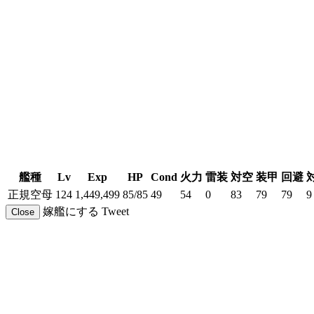
艦種
Lv
Exp
HP
Cond
火力
雷装
対空
装甲
回避
正規空母
124
1,449,499
85/85
49
54
0
83
79
79
9
嫁艦にする
Tweet
Close