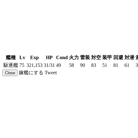
艦種
Lv
Exp
HP
Cond
火力
雷装
対空
装甲
回避
対潜
駆逐艦
75
321,153
31/31
49
58
90
83
51
81
61
3
嫁艦にする
Tweet
Close