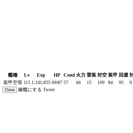
艦種
Lv
Exp
HP
Cond
火力
雷装
対空
装甲
回避
装甲空母
115
1,141,855
69/87
57
66
15
109
84
95
9
嫁艦にする
Tweet
Close