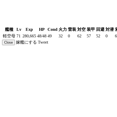
艦種
Lv
Exp
HP
Cond
火力
雷装
対空
装甲
回避
対潜
軽空母
71
280,665
48/48
49
32
0
62
57
52
0
6
嫁艦にする
Tweet
Close