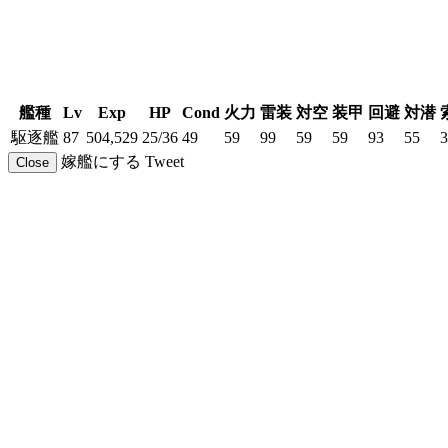
艦種
Lv
Exp
HP
Cond
火力
雷装
対空
装甲
回避
対潜
駆逐艦
87
504,529
25/36
49
59
99
59
59
93
55
3
嫁艦にする
Tweet
Close