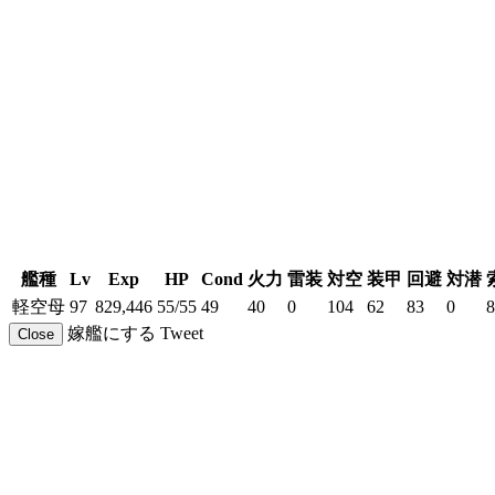
艦種
Lv
Exp
HP
Cond
火力
雷装
対空
装甲
回避
対潜
軽空母
97
829,446
55/55
49
40
0
104
62
83
0
8
嫁艦にする
Tweet
Close