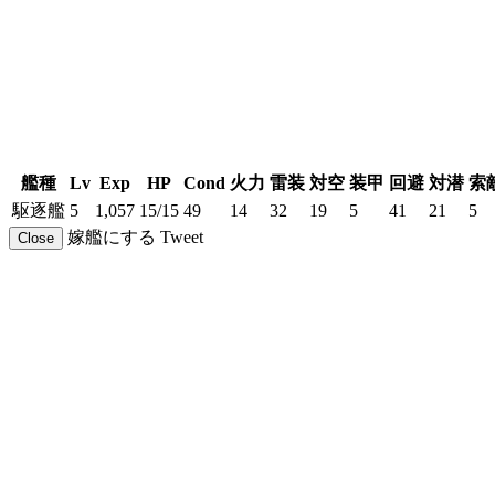
艦種
Lv
Exp
HP
Cond
火力
雷装
対空
装甲
回避
対潜
索
駆逐艦
5
1,057
15/15
49
14
32
19
5
41
21
5
嫁艦にする
Tweet
Close