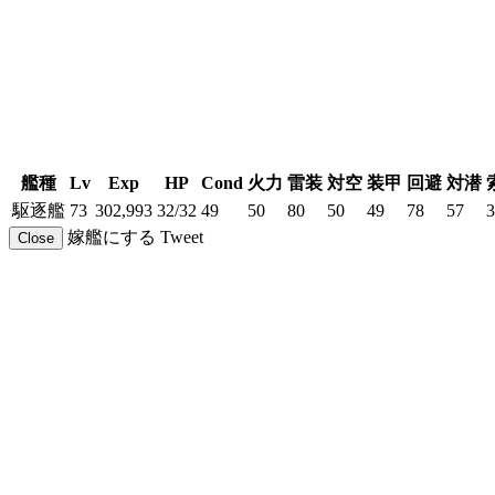
艦種
Lv
Exp
HP
Cond
火力
雷装
対空
装甲
回避
対潜
駆逐艦
73
302,993
32/32
49
50
80
50
49
78
57
3
嫁艦にする
Tweet
Close