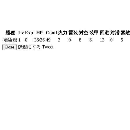
艦種
Lv
Exp
HP
Cond
火力
雷装
対空
装甲
回避
対潜
索敵
補給艦
1
0
36/36
49
3
0
8
6
13
0
5
嫁艦にする
Tweet
Close