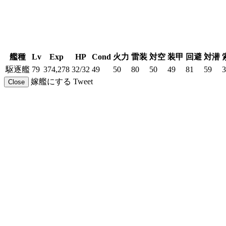
艦種
Lv
Exp
HP
Cond
火力
雷装
対空
装甲
回避
対潜
駆逐艦
79
374,278
32/32
49
50
80
50
49
81
59
3
嫁艦にする
Tweet
Close