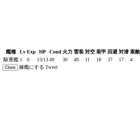
艦種
Lv
Exp
HP
Cond
火力
雷装
対空
装甲
回避
対潜
索敵
駆逐艦
1
0
13/13
49
30
49
11
18
37
17
4
嫁艦にする
Tweet
Close