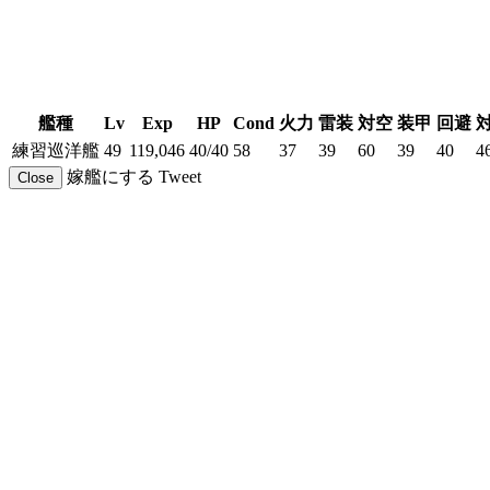
艦種
Lv
Exp
HP
Cond
火力
雷装
対空
装甲
回避
練習巡洋艦
49
119,046
40/40
58
37
39
60
39
40
4
嫁艦にする
Tweet
Close