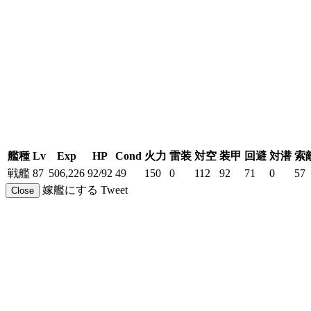
艦種
Lv
Exp
HP
Cond
火力
雷装
対空
装甲
回避
対潜
索
戦艦
87
506,226
92/92
49
150
0
112
92
71
0
57
嫁艦にする
Tweet
Close