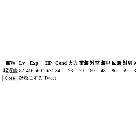
艦種
Lv
Exp
HP
Cond
火力
雷装
対空
装甲
回避
対潜
駆逐艦
82
416,560
26/31
84
53
79
60
48
86
59
3
嫁艦にする
Tweet
Close