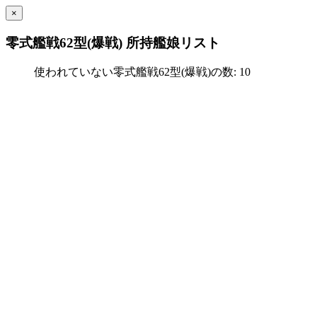
×
零式艦戦62型(爆戦) 所持艦娘リスト
使われていない零式艦戦62型(爆戦)の数: 10