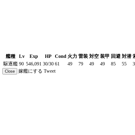
艦種
Lv
Exp
HP
Cond
火力
雷装
対空
装甲
回避
対潜
駆逐艦
90
546,091
30/30
61
49
79
49
49
85
55
3
嫁艦にする
Tweet
Close