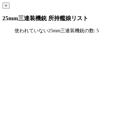
×
25mm三連装機銃 所持艦娘リスト
使われていない25mm三連装機銃の数: 5