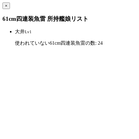
×
61cm四連装魚雷 所持艦娘リスト
大井
Lv1
使われていない61cm四連装魚雷の数: 24