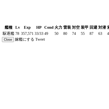
艦種
Lv
Exp
HP
Cond
火力
雷装
対空
装甲
回避
対潜
駆逐艦
78
357,571
33/33
49
50
80
74
55
87
63
4
嫁艦にする
Tweet
Close