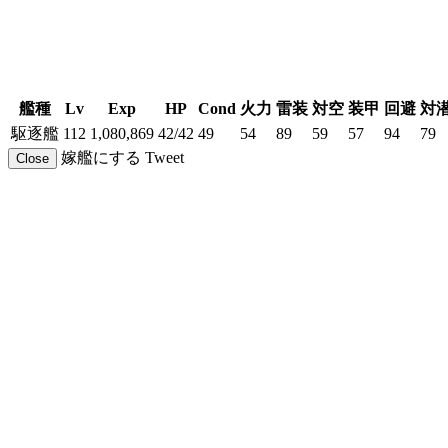
艦種
Lv
Exp
HP
Cond
火力
雷装
対空
装甲
回避
対
駆逐艦
112
1,080,869
42/42
49
54
89
59
57
94
79
嫁艦にする
Tweet
Close