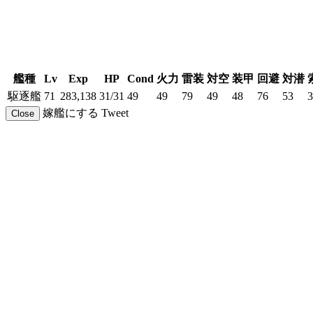
艦種
Lv
Exp
HP
Cond
火力
雷装
対空
装甲
回避
対潜
駆逐艦
71
283,138
31/31
49
49
79
49
48
76
53
3
嫁艦にする
Tweet
Close