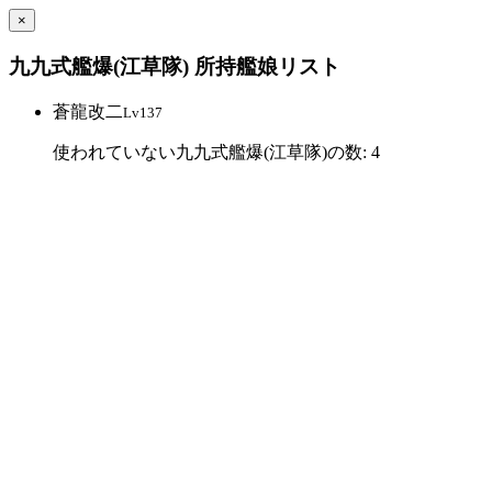
×
九九式艦爆(江草隊) 所持艦娘リスト
蒼龍改二
Lv137
使われていない九九式艦爆(江草隊)の数: 4