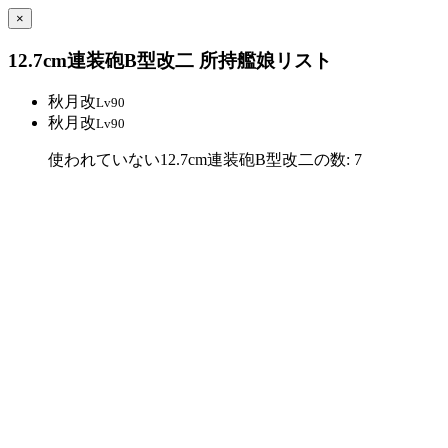
×
12.7cm連装砲B型改二 所持艦娘リスト
秋月改
Lv90
秋月改
Lv90
使われていない12.7cm連装砲B型改二の数: 7