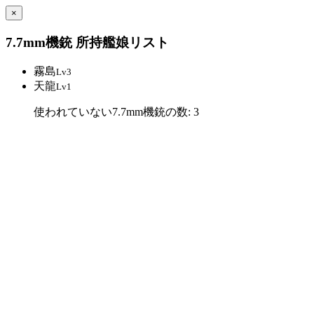
×
7.7mm機銃 所持艦娘リスト
霧島
Lv3
天龍
Lv1
使われていない7.7mm機銃の数: 3