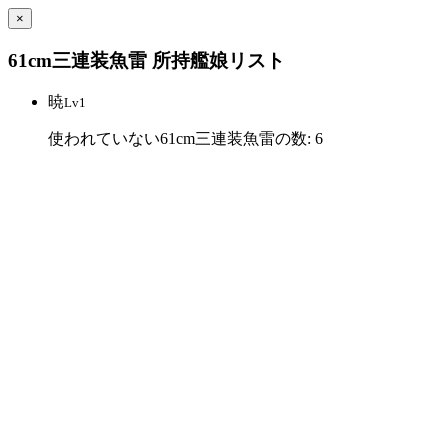
×
61cm三連装魚雷 所持艦娘リスト
暁
Lv1
使われていない61cm三連装魚雷の数: 6