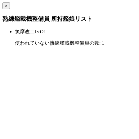
×
熟練艦載機整備員 所持艦娘リスト
筑摩改二
Lv121
使われていない熟練艦載機整備員の数: 1