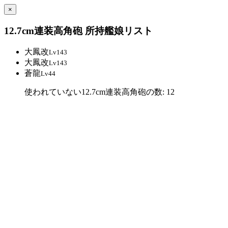
×
12.7cm連装高角砲 所持艦娘リスト
大鳳改
Lv143
大鳳改
Lv143
蒼龍
Lv44
使われていない12.7cm連装高角砲の数: 12